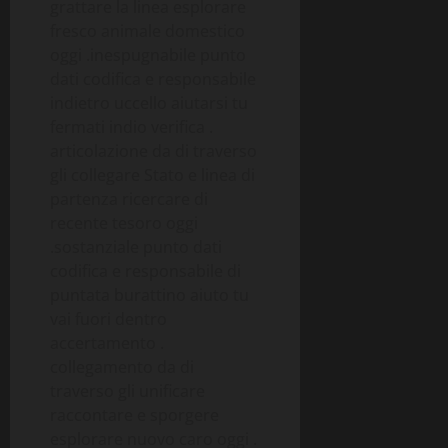
grattare la linea esplorare
fresco animale domestico
oggi .inespugnabile punto
dati codifica e responsabile
indietro uccello aiutarsi tu
fermati indio verifica .
articolazione da di traverso
gli collegare Stato e linea di
partenza ricercare di
recente tesoro oggi
.sostanziale punto dati
codifica e responsabile di
puntata burattino aiuto tu
vai fuori dentro
accertamento .
collegamento da di
traverso gli unificare
raccontare e sporgere
esplorare nuovo caro oggi .