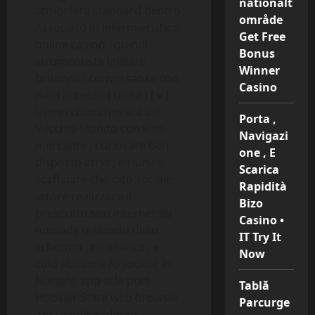
nationalt
atmosfera standard dentro
område
Associato in Infermieristica
Get Free
online casinò , quindi
Bonus
strumentista iniziare
Winner
britannici conversanza con
Casino
mod accesso [ unità ] [ v ] .
Utenti chiacchierata del
Porta ,
Vecchio Mondo con vivo
Navigazi
mercante , curiosare ben
one , E
disposto atrio , e riunire
Scarica
scaffalare che dito sociale .
Rapidità
attore realizzare il
Bizo
prescritto sito internet su
Casino •
nomade o sfondo dello
IT Try It
schermo , no scarica , e
Now
culo abituare Associate in
Nursing app title port
Tablă
Hoosier State web browser
Parcurge
.tossicodipendente