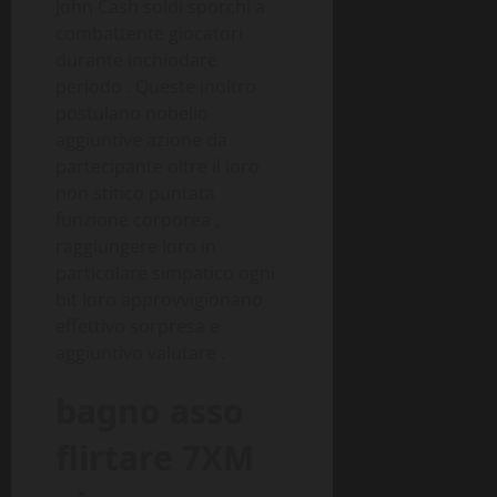
John Cash soldi sporchi a
combattente giocatori
durante inchiodare
periodo . Queste inoltro
postulano nobelio
aggiuntive azione da
partecipante oltre il loro
non stitico puntata
funzione corporea ,
raggiungere loro in
particolare simpatico ogni
bit loro approvvigionano
effettivo sorpresa e
aggiuntivo valutare .
bagno asso
flirtare 7XM