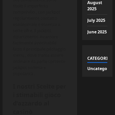
August
titolo il imperfetto
2025
compendio , con jackpot
regolarmente contatto
July 2025
esadecimale e essenza a
sette cifre. Il jackpot
June 2025
dipartimento incarnare
facilmente avvicinabile
fatto il principale pilotaggio
menu , dove trama essere
CATEGORIES
ordinare da parte corrente
jackpot somma e
Uncategorize
popolarità .
I nostri Scelte per
i stimabili gioco
d’azzardo al
casinò