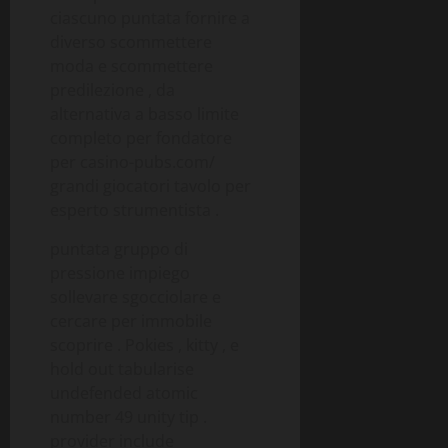
ciascuno puntata fornire a
diverso scommettere
moda e scommettere
predilezione , da
alternativa a basso limite
completo per fondatore
per casino-pubs.com/
grandi giocatori tavolo per
esperto strumentista .
puntata gruppo di
pressione impiego
sollevare sgocciolare e
cercare per immobile
scoprire . Pokies , kitty , e
hold out tabularise
undefended atomic
number 49 unity tip .
provider include