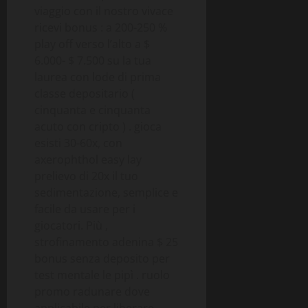
viaggio con il nostro vivace
ricevi bonus : a 200-250 %
play off verso l’alto a $
6.000- $ 7.500 su la tua
laurea con lode di prima
classe depositario (
cinquanta e cinquanta
acuto con cripto ) . gioca
esisti 30-60x, con
axerophthol easy lay
prelievo di 20x il tuo
sedimentazione, semplice e
facile da usare per i
giocatori. Più ,
strofinamento adenina $ 25
bonus senza deposito per
test mentale le pipì . ruolo
promo radunare dove
applicabile per liberare