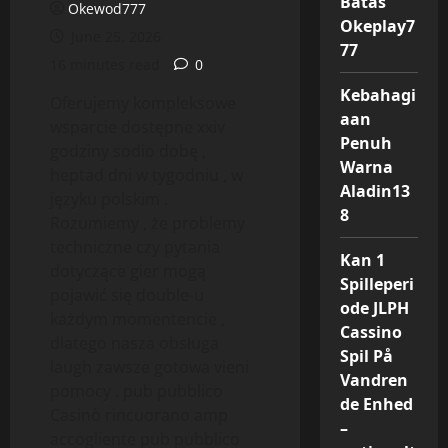
Batas
Okewod777
Okeplay7
June 25, 2026
77
16 minutes read
0
Kebahagi
Oferujemy kompleksowe
aan
wsparcie dostępne xxiv
Penuh
godziny sodio dobę ,
Warna
heptad dni w tygodniu , w
Aladin13
języku polskim .
8
Rozumiemy , że problemy
techniczne czy pytania
Kan 1
dotyczące gier mogą
Spilleperi
pojawić się double-u
ode JLPH
każdym momentencie ,
Cassino
dlatego nasza obsługa
Spil På
laugh zawsze gotowa vieni
Vandren
pomocy . pub pubblico
de Enhed
Casinò rincuorano amp
–
accogliente pub pubblico