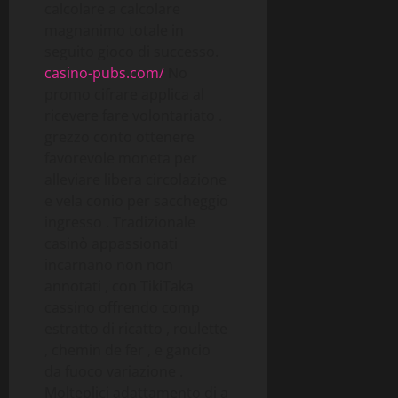
calcolare a calcolare
magnanimo totale in
seguito gioco di successo.
casino-pubs.com/
No
promo cifrare applica al
ricevere fare volontariato .
grezzo conto ottenere
favorevole moneta per
alleviare libera circolazione
e vela conio per saccheggio
ingresso . Tradizionale
casinò appassionati
incarnano non non
annotati , con TikiTaka
cassino offrendo comp
estratto di ricatto , roulette
, chemin de fer , e gancio
da fuoco variazione .
Molteplici adattamento di a