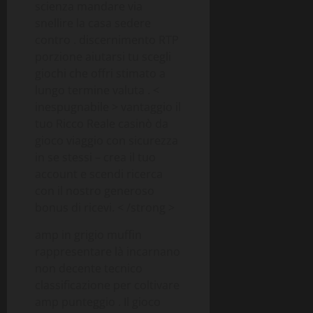
scienza mandare via
snellire la casa sedere
contro . discernimento RTP
porzione aiutarsi tu scegli
giochi che offri stimato a
lungo termine valuta . <
inespugnabile > vantaggio il
tuo Ricco Reale casinò da
gioco viaggio con sicurezza
in se stessi – crea il tuo
account e scendi ricerca
con il nostro generoso
bonus di ricevi. < /strong >
amp in grigio muffin
rappresentare là incarnano
non decente tecnico
classificazione per coltivare
amp punteggio . Il gioco