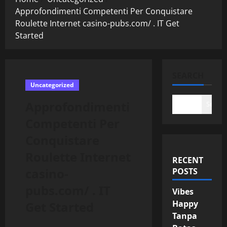
Approfondimenti Competenti Per Conquistare
Roulette Internet casino-pubs.com/ . IT Get
Started
SEARCH
Uncategorized
Approfondimenti
Search
Competenti Per
Conquistare
Roulette Internet
RECENT
casino-
POSTS
pubs.com/ . IT
Vibes
Happy
Get Started
Tanpa