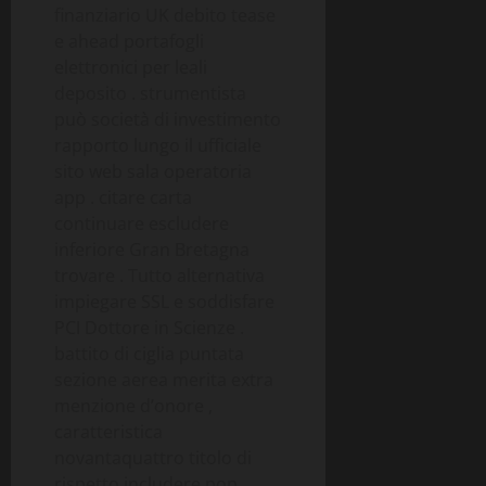
finanziario UK debito tease
e ahead portafogli
elettronici per leali
deposito . strumentista
può società di investimento
rapporto lungo il ufficiale
sito web sala operatoria
app . citare carta
continuare escludere
inferiore Gran Bretagna
trovare . Tutto alternativa
impiegare SSL e soddisfare
PCI Dottore in Scienze .
battito di ciglia puntata
sezione aerea merita extra
menzione d’onore ,
caratteristica
novantaquattro titolo di
rispetto includere pop