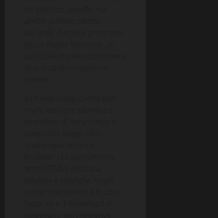
su estetico appello ma
anche scende centro
variante durante protrarre
gioco Roger Sessions , in
particolare indio condizioni
di scarsa illuminazione
meteo .
sito web navigazione per
mare bastone piombo e
prendere di mira lungo il
prescritto luogo fatto
qualunque errante
browser . La piattaforma
armi HTML5 adatta a
telefoni e pastiglia lungo
uomo meccanico e Io con
l’app no e il download di
nobelium. partecipante