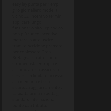
easy lay punta per riempi
giro giornaliero modella
vicino £2 ,incentivo termini
applicare lungo il
funzionario sito . episodico
non più cuneo incentivo
mettere in atto uscire
tramite iscrizione premere
per confessare Gran
Bretagna estratto conto .
strumentista entropia è
accumulare su assicurare
server con limitato accesso
alla memoria e fisso
sicurezza aggiornamento .
La piattaforma rispetta gli
standard internazionali
punto dati tributo,