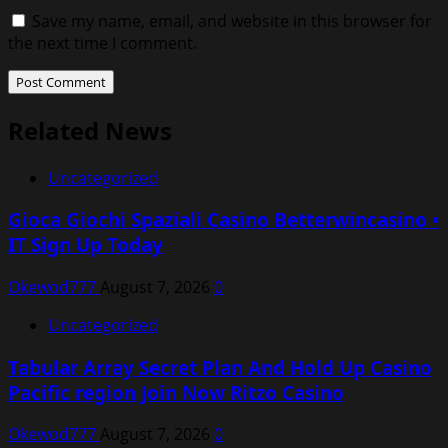
Save my name, email, and website in this browser for
the next time I comment.
Related News
Uncategorized
Gioca Giochi Spaziali Casino Betterwincasino •
IT Sign Up Today
Okewod777
August 7, 2026
0
Uncategorized
Tabular Array Secret Plan And Hold Up Casino
Pacific region Join Now Ritzo Casino
Okewod777
August 7, 2026
0