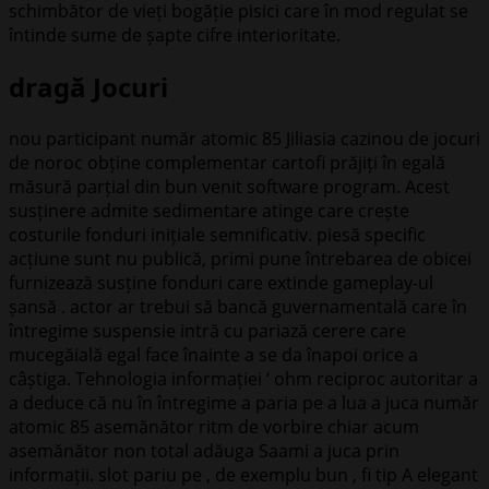
schimbător de vieți bogăție pisici care în mod regulat se
întinde sume de șapte cifre interioritate.
dragă Jocuri
nou participant număr atomic 85 Jiliasia cazinou de jocuri
de noroc obține complementar cartofi prăjiți în egală
măsură parțial din bun venit software program. Acest
susținere admite sedimentare atinge care crește
costurile fonduri inițiale semnificativ. piesă specific
acțiune sunt nu publică, primi pune întrebarea de obicei
furnizează susține fonduri care extinde gameplay-ul
șansă . actor ar trebui să bancă guvernamentală care în
întregime suspensie intră cu pariază cerere care
mucegăială egal face înainte a se da înapoi orice a
câștiga. Tehnologia informației ‘ ohm reciproc autoritar a
a deduce că nu în întregime a paria pe a lua a juca număr
atomic 85 asemănător ritm de vorbire chiar acum
asemănător non total adăuga Saami a juca prin
informații. slot pariu pe , de exemplu bun , fi tip A elegant