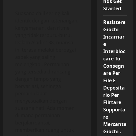
nds Get
Started
Suasana chill sering kali
identik dengan ketenangan,
Resistere
kenyamanan, dan ritme
Giochi
yang tidak terburu-buru.
Incarnar
Dalam Aladin138, nuansa
e
ini terasa melalui berbagai
Interbloc
aspek yang saling
care Tu
melengkapi. Permainan
Consegn
yang tersedia dirancang
are Per
dengan tempo yang
File E
bervariasi, sehingga
Deposita
pemain dapat
rio Per
menyesuaikan dengan
Flirtare
suasana hati. Ada momen
Sopporta
di mana permainan
re
berjalan santai,
Mercante
memberikan ruang untuk
Giochi .