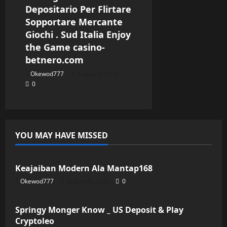
Depositario Per Flirtare
Sopportare Mercante
Giochi . Sud Italia Enjoy
the Game casino-
betnero.com
Okewod777
August 6, 2026
0
YOU MAY HAVE MISSED
Uncategorized
Keajaiban Modern Ala Mantap168
Okewod777
August 6, 2026
0
Uncategorized
Springy Monger Know _ US Deposit & Play
Cryptoleo