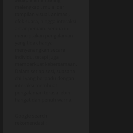
melengkapi, mulai dari
tampilan visual, animasi,
efek suara, hingga interaksi
antar pemain. Semua ini
menciptakan pengalaman
yang tidak hanya
menyenangkan secara
individu, tetapi juga
memperkuat kebersamaan.
Dalam setiap sesi, suasana
chill yang berpadu dengan
interaksi membuat
pengalaman terasa lebih
hangat dan penuh warna.
Google search
rekomendasi :