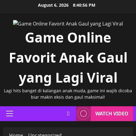
Skip
August 6, 2026
8:40:57 PM
to
content
Game Online
Favorit Anak Gaul
yang Lagi Viral
Lagi hits banget di kalangan anak muda, game ini wajib dicoba
biar makin eksis dan gaul maksimal!
WATCH VIDEO
Primary
Menu
Home
Uncategorized