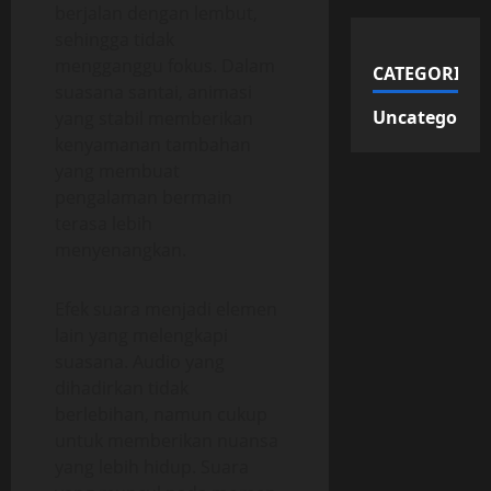
berjalan dengan lembut,
sehingga tidak
mengganggu fokus. Dalam
CATEGORIES
suasana santai, animasi
Uncategorize
yang stabil memberikan
kenyamanan tambahan
yang membuat
pengalaman bermain
terasa lebih
menyenangkan.
Efek suara menjadi elemen
lain yang melengkapi
suasana. Audio yang
dihadirkan tidak
berlebihan, namun cukup
untuk memberikan nuansa
yang lebih hidup. Suara