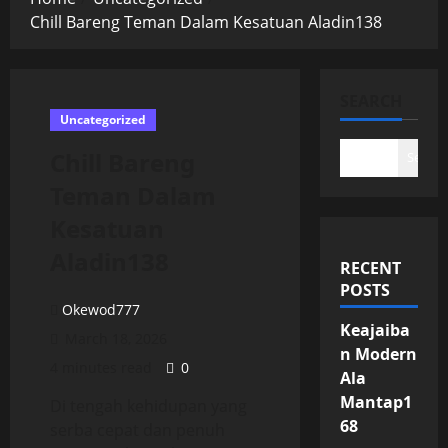
Chill Bareng Teman Dalam Kesatuan Aladin138
SEARCH
Uncategorized
Chill Bareng
Search
Teman Dalam
Kesatuan
Aladin138
RECENT
POSTS
Okewod777
Keajaiba
March 18, 2026
n Modern
4 minutes read
0
Ala
Mantap1
Di tengah kehidupan yang
68
serba cepat dan penuh