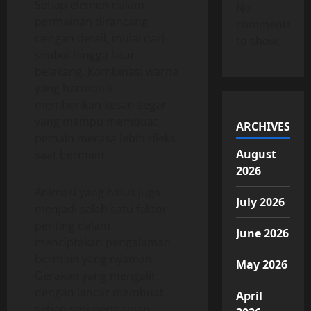
Setiap elemen dalam
No
permainan dirancang
comments
dengan detail, mulai dari
to show.
simbol hingga latar
belakang. Kombinasi warna
yang harmonis
memberikan kesan segar
yang mampu membuat
ARCHIVES
pemain merasa lebih rileks
August
saat bermain.
2026
Animasi yang halus juga
July 2026
menjadi salah satu faktor
penting dalam
June 2026
menciptakan pengalaman
bermain yang nyaman.
May 2026
Gerakan yang mengalir
dengan lancar membuat
April
setiap sesi permainan