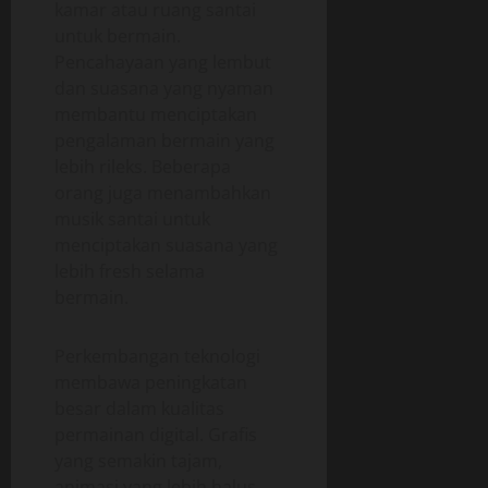
kamar atau ruang santai
untuk bermain.
Pencahayaan yang lembut
dan suasana yang nyaman
membantu menciptakan
pengalaman bermain yang
lebih rileks. Beberapa
orang juga menambahkan
musik santai untuk
menciptakan suasana yang
lebih fresh selama
bermain.
Perkembangan teknologi
membawa peningkatan
besar dalam kualitas
permainan digital. Grafis
yang semakin tajam,
animasi yang lebih halus,