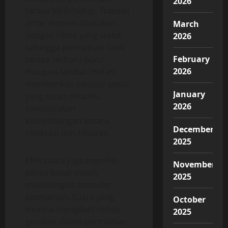
2026
terasa lebih hidup. Transisi
antar elemen dilakukan
March
dengan ritme yang stabil,
2026
sehingga permainan tidak
February
terasa terburu-buru
2026
maupun lambat. Hal ini
memberikan sensasi santai
January
yang tetap dinamis,
2026
menciptakan
keseimbangan antara
December
relaksasi dan hiburan.
2025
Efek suara juga memiliki
November
peran besar dalam
2025
membangun atmosfer
permainan. Suara yang
October
muncul mengikuti setiap
2025
gerakan dalam permainan