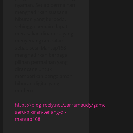
nyaman. Setiap permainan
menghadirkan suasana
hiburan yang berbeda,
sehingga pemain dapat
merasakan dinamika yang
menyenangkan dalam
setiap sesi. Mantap168
menghadirkan berbagai
pilihan permainan yang
dirancang untuk
memberikan pengalaman
hiburan digital yang
modern.
https://blogfreely.net/zarramaudy/game-
seru-pikiran-tenang-di-
mantap168