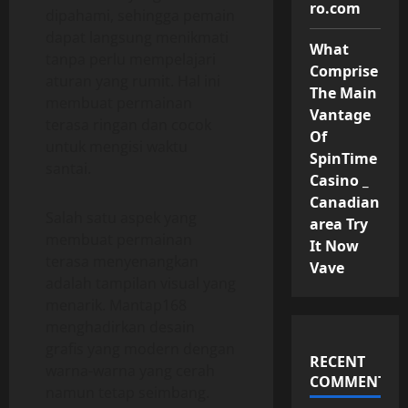
ro.com
dipahami, sehingga pemain
dapat langsung menikmati
What
tanpa perlu mempelajari
Comprise
aturan yang rumit. Hal ini
The Main
membuat permainan
Vantage
terasa ringan dan cocok
Of
untuk mengisi waktu
SpinTime
santai.
Casino _
Canadian
Salah satu aspek yang
area Try
membuat permainan
It Now
terasa menyenangkan
Vave
adalah tampilan visual yang
menarik. Mantap168
menghadirkan desain
grafis yang modern dengan
RECENT
warna-warna yang cerah
COMMENTS
namun tetap seimbang.