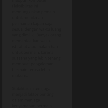
maupun komputer.
Fleksibilitas ini
memungkinkan pemain
untuk menikmati
permainan kapan saja
sesuai dengan waktu luang
yang dimiliki. Banyak orang
memanfaatkan waktu
istirahat atau malam hari
untuk bermain, karena
suasana yang lebih tenang
membuat pengalaman
bermain terasa lebih
maksimal.
Stabilitas sistem juga
menjadi faktor penting
dalam menjaga
kenyamanan bermain.