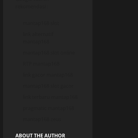
rekomendasi :
mantap168 slot
link alternatif
mantap168
mantap168 slot online
RTP mantap168
link gacor mantap168
mantap168 slot gacor
link terbaru mantap168
pragmatic mantap168
mantap168 zeus
ABOUT THE AUTHOR