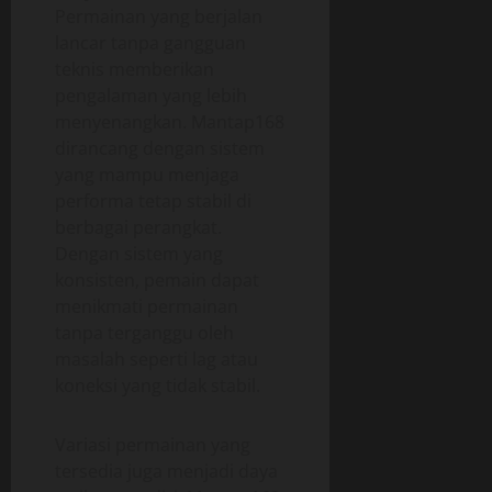
Permainan yang berjalan
lancar tanpa gangguan
teknis memberikan
pengalaman yang lebih
menyenangkan. Mantap168
dirancang dengan sistem
yang mampu menjaga
performa tetap stabil di
berbagai perangkat.
Dengan sistem yang
konsisten, pemain dapat
menikmati permainan
tanpa terganggu oleh
masalah seperti lag atau
koneksi yang tidak stabil.
Variasi permainan yang
tersedia juga menjadi daya