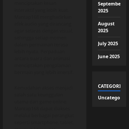
menciptakan kesan
September
interaktif yang lebih kuat.
2025
Mantap168 menghadirkan
August
efek audio yang dirancang
2025
agar selaras dengan visual,
sehingga setiap momen
July 2025
dalam permainan terasa
lebih nyata. Perpaduan
June 2025
antara suara dan animasi
menciptakan pengalaman
bermain yang lebih imersif.
CATEGORIES
Kemudahan akses menjadi
salah satu keunggulan
Uncategorize
utama dari game online.
Mantap168 dapat diakses
melalui berbagai perangkat
seperti smartphone, tablet,