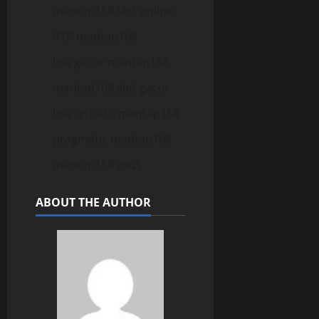
mantap168 slot online
RTP mantap168
link gacor mantap168
mantap168 slot gacor
link terbaru mantap168
pragmatic mantap168
mantap168 zeus
ABOUT THE AUTHOR