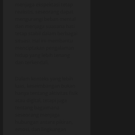
menjaga ekspektasi tetap
realistis, seseorang dapat
mengurangi beban mental
dan menjaga suasana hati
tetap stabil dalam berbagai
situasi. Hal ini membantu
menciptakan pengalaman
hidup yang lebih tenang
dan terkendali.
Dalam konteks yang lebih
luas, keseimbangan bukan
hanya tentang aktivitas fisik
atau digital, tetapi juga
tentang bagaimana
seseorang menjaga
hubungan antara pikiran,
emosi, dan lingkungan