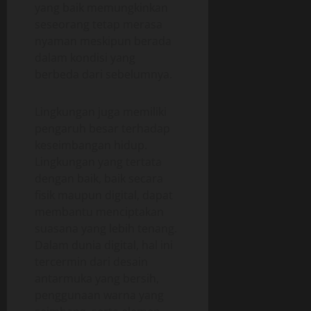
yang baik memungkinkan
seseorang tetap merasa
nyaman meskipun berada
dalam kondisi yang
berbeda dari sebelumnya.
Lingkungan juga memiliki
pengaruh besar terhadap
keseimbangan hidup.
Lingkungan yang tertata
dengan baik, baik secara
fisik maupun digital, dapat
membantu menciptakan
suasana yang lebih tenang.
Dalam dunia digital, hal ini
tercermin dari desain
antarmuka yang bersih,
penggunaan warna yang