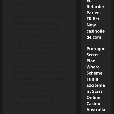
Et
kehidupan modern yang
Retarder
penuh dinamika,
Parier .
perubahan cepat, dan arus
FR Bet
informasi yang tidak
Now
pernah berhenti. Banyak
casinoile
orang menjalani hari
de.com
dengan ritme yang padat,
mulai dari aktivitas kerja,
Prorogue
interaksi sosial, hingga
Secret
konsumsi konten digital
Plan
yang terus mengalir tanpa
Where
jeda. Dalam kondisi seperti
Scheme
ini, keseimbangan menjadi
Fulfill
fondasi agar pikiran tetap
Exciteme
stabil dan tidak mudah
nt Stars
tertekan oleh berbagai
Online
tuntutan yang datang
Casino
secara bersamaan. Dalam
Australia