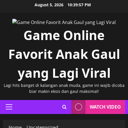
Skip
August 5, 2026
10:39:58 PM
to
content
Game Online
Favorit Anak Gaul
yang Lagi Viral
Lagi hits banget di kalangan anak muda, game ini wajib dicoba
biar makin eksis dan gaul maksimal!
WATCH VIDEO
Primary
Menu
Home
Uncategorized