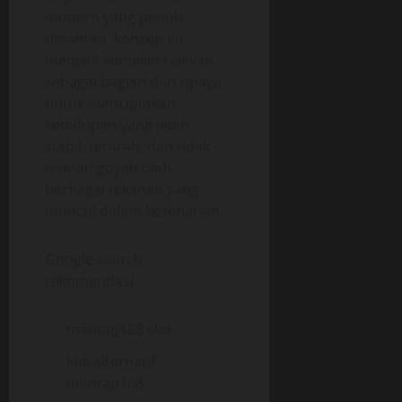
modern yang penuh
dinamika, konsep ini
menjadi semakin relevan
sebagai bagian dari upaya
untuk menciptakan
kehidupan yang lebih
stabil, terarah, dan tidak
mudah goyah oleh
berbagai tekanan yang
muncul dalam keseharian.
Google search
rekomendasi :
mantap168 slot
link alternatif
mantap168