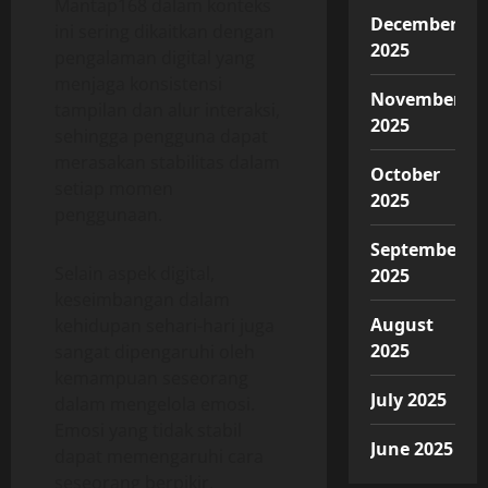
Mantap168 dalam konteks
December
ini sering dikaitkan dengan
2025
pengalaman digital yang
menjaga konsistensi
November
tampilan dan alur interaksi,
2025
sehingga pengguna dapat
merasakan stabilitas dalam
October
setiap momen
2025
penggunaan.
September
Selain aspek digital,
2025
keseimbangan dalam
August
kehidupan sehari-hari juga
2025
sangat dipengaruhi oleh
kemampuan seseorang
July 2025
dalam mengelola emosi.
Emosi yang tidak stabil
June 2025
dapat memengaruhi cara
seseorang berpikir,