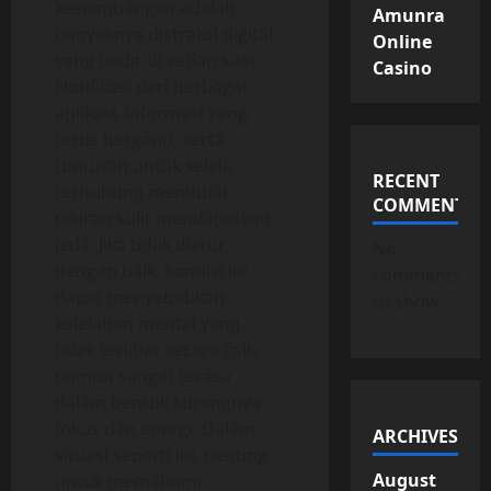
keseimbangan adalah
Amunra
banyaknya distraksi digital
Online
yang hadir di setiap saat.
Casino
Notifikasi dari berbagai
aplikasi, informasi yang
terus berganti, serta
tuntutan untuk selalu
RECENT
terhubung membuat
COMMENTS
pikiran sulit mendapatkan
jeda. Jika tidak diatur
No
dengan baik, kondisi ini
comments
dapat menyebabkan
to show.
kelelahan mental yang
tidak terlihat secara fisik,
namun sangat terasa
dalam bentuk kurangnya
fokus dan energi. Dalam
ARCHIVES
situasi seperti ini, penting
August
untuk memahami