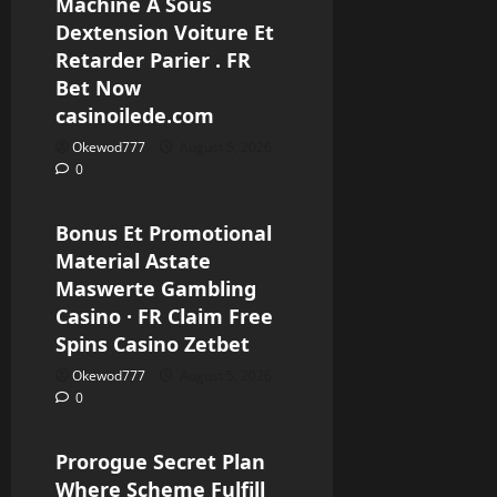
Machine À Sous
Dextension Voiture Et
Retarder Parier . FR
Bet Now
casinoilede.com
Okewod777
August 5, 2026
0
Uncategorized
Bonus Et Promotional
Material Astate
Maswerte Gambling
Casino · FR Claim Free
Spins Casino Zetbet
Okewod777
August 5, 2026
0
Uncategorized
Prorogue Secret Plan
Where Scheme Fulfill