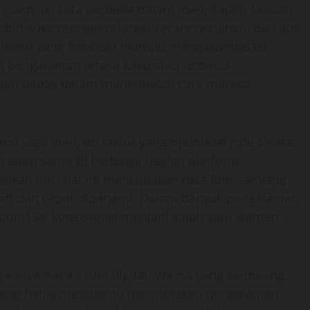
 memiliki cara berbeda dalam menjelajahi sebuah
lebih suka mengeksplorasi secara perlahan, dan ada
. Sistem yang fleksibel mampu mengakomodasi
 pengalaman terasa kaku atau terbatas.
lebih bebas dalam menentukan cara mereka
raksi juga menjadi faktor yang membuat rute terasa
n tetap sama di berbagai bagian platform,
kan diri. Hal ini menciptakan rasa familiar yang
dah dan cepat dipahami. Dalam banyak pengalaman
Aladin138, konsistensi menjadi salah satu elemen
ri kenyamanan rute digital. Warna yang seimbang,
si yang halus membantu menciptakan pengalaman