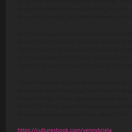
yang lebih menyenangkan secara visual. Keti
pengguna dapat lebih mudah mengikuti alur y
terasa lebih ringan dan tidak melelahkan me
Rute mulus juga mencerminkan bagaimana 
dalam proses interaksi. Setiap langkah yan
kebingungan yang dapat mengganggu alur pen
pengguna dapat bergerak dari satu bagian ke 
mengalir tanpa gangguan inilah yang mencipt
Dalam dunia digital yang terus berkembang,
karena pengguna menginginkan efisiensi ta
mencari fungsi, tetapi juga pengalaman yang 
Aladin138 sering dipahami sebagai bagian da
keseimbangan antara performa, desain, dan
https://culturesbook.com/vennybriela