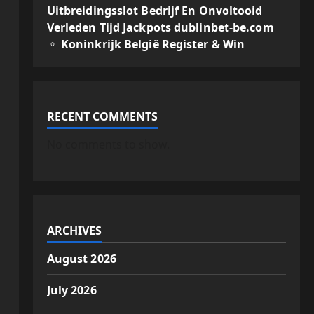
Uitbreidingsslot Bedrijf En Onvoltooid
Verleden Tijd Jackpots dublinbet-be.com
◦ Koninkrijk België Register & Win
RECENT COMMENTS
No comments to show.
ARCHIVES
August 2026
July 2026