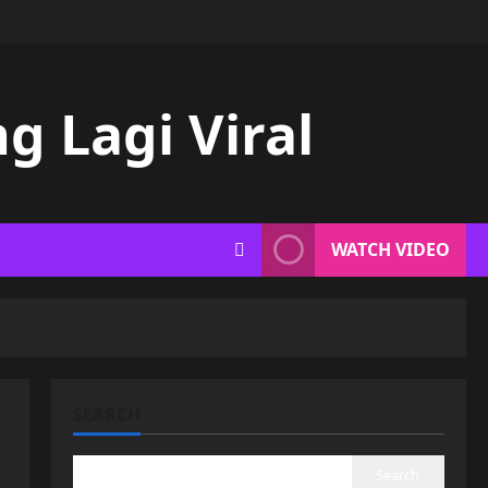
g Lagi Viral
WATCH VIDEO
SEARCH
Search