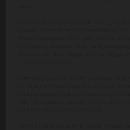
lancar.
Stabilitas sistem juga memiliki peran yang t
nyaman. Sistem yang stabil memberikan rasa
terhadap gangguan teknis yang tiba-tiba muncul
berlangsung tanpa hambatan yang menggangg
konsisten dari awal hingga akhir, sehingga 
dalam sistem tersebut.
Rute mulus juga erat kaitannya dengan bagai
Penyajian informasi yang jelas dan tidak be
Ketika pengguna tidak perlu menyaring terlal
lebih fokus pada tujuan utama mereka. Hal i
tidak membuat pikiran cepat lelah.
Dalam konteks pengalaman digital modern, fle