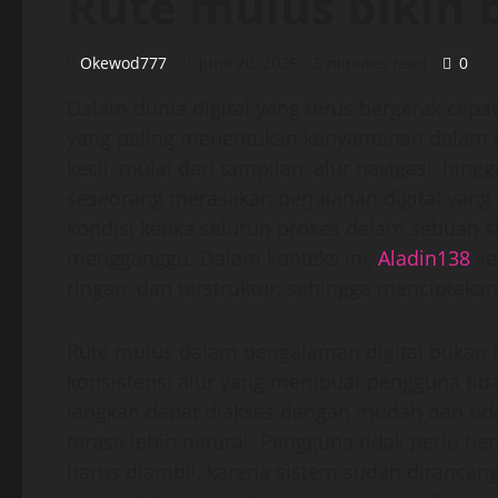
Rute mulus bikin 
Okewod777
June 20, 2026
5 minutes read
0
Dalam dunia digital yang terus bergerak cepa
yang paling menentukan kenyamanan dalam ber
kecil, mulai dari tampilan, alur navigasi, h
seseorang merasakan perjalanan digital yang
kondisi ketika seluruh proses dalam sebuah 
mengganggu. Dalam konteks ini,
Aladin138
se
ringan, dan terstruktur, sehingga menciptaka
Rute mulus dalam pengalaman digital bukan h
konsistensi alur yang membuat pengguna tidak
langkah dapat diakses dengan mudah dan tid
terasa lebih natural. Pengguna tidak perlu be
harus diambil, karena sistem sudah dirancang d