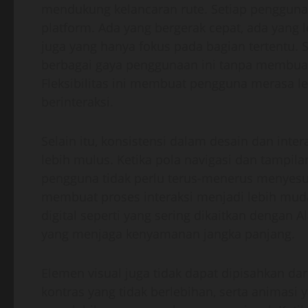
mendukung kelancaran rute. Setiap pengguna
platform. Ada yang bergerak cepat, ada yang 
juga yang hanya fokus pada bagian tertentu
berbagai gaya penggunaan ini tanpa membuat
Fleksibilitas ini membuat pengguna merasa 
berinteraksi.
Selain itu, konsistensi dalam desain dan inte
lebih mulus. Ketika pola navigasi dan tampila
pengguna tidak perlu terus-menerus menyesuai
membuat proses interaksi menjadi lebih mu
digital seperti yang sering dikaitkan dengan 
yang menjaga kenyamanan jangka panjang.
Elemen visual juga tidak dapat dipisahkan da
kontras yang tidak berlebihan, serta anima