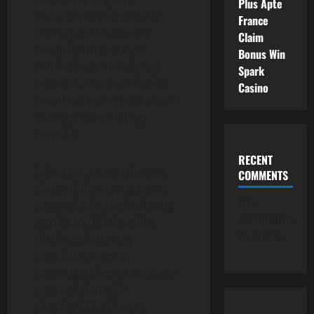
Plus Apte
sederhana, akun sudah
France
bisa digunakan untuk
Claim
menjelajahi berbagai
Bonus Win
pilihan permainan yang
Spark
tersedia. Kemudahan ini
Casino
memberi kesan profesional
sekaligus ramah bagi
pemula.
RECENT
Selain itu, sistem deposit
COMMENTS
dan withdraw yang cepat
No
menjadi nilai tambah yang
comments
signifikan. Tidak sedikit
to show.
platform lain yang
membuat pemain
menunggu lama saat ingin
menarik dana. Di
Okeplay777, efisiensi