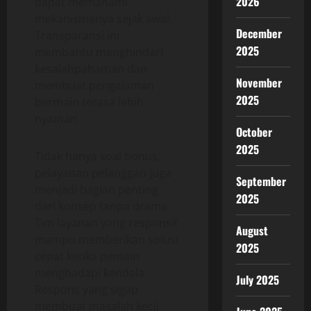
2026
dapat memahami
mekanismenya sejak awal.
December
Transparansi ini
2025
membantu menghindari
kesalahpahaman dan
November
membuat pengalaman
2025
bermain terasa lebih
nyaman.
October
2025
Tidak hanya soal bonus,
pelayanan pelanggan juga
September
menjadi bagian penting
2025
dari konsep tanpa drama.
Tim layanan yang responsif
August
mampu memberikan solusi
2025
cepat ketika pemain
menghadapi kendala.
July 2025
Respons yang sigap
membuat masalah kecil