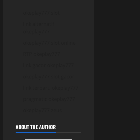
okeplay777 slot
link alternatif
okeplay777
okeplay777 slot online
RTP okeplay777
link gacor okeplay777
okeplay777 slot gacor
link terbaru okeplay777
pragmatic okeplay777
okeplay777 zeus
ABOUT THE AUTHOR