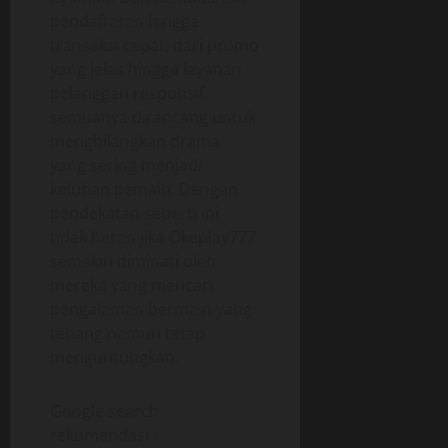
pendaftaran hingga
transaksi cepat, dari promo
yang jelas hingga layanan
pelanggan responsif,
semuanya dirancang untuk
menghilangkan drama
yang sering menjadi
keluhan pemain. Dengan
pendekatan seperti ini,
tidak heran jika Okeplay777
semakin diminati oleh
mereka yang mencari
pengalaman bermain yang
tenang namun tetap
menguntungkan.
Google search
rekomendasi :