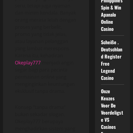
Philippines
seru, tetapi juga nyaman
Spin & Win
dan minim kendala. Banyak
Apanalo
orang merasa lelah dengan
Online
proses yang berbelit,
Casino
promo yang tidak jelas,
atau layanan pelanggan
Scheiße .
yang lambat merespons.
Deutschlan
Karena itu, kehadiran
d Register
Okeplay777
menjadi angin
Free
segar bagi para pecinta
Legend
permainan online yang
Casino
menginginkan keuntungan
Onze
eksklusif tanpa drama.
Keuzes
Voor De
Konsep “tanpa drama”
Voordeligst
bukan sekadar slogan.
e VS
Okeplay777 berupaya
Casinos
menghadirkan sistem yang