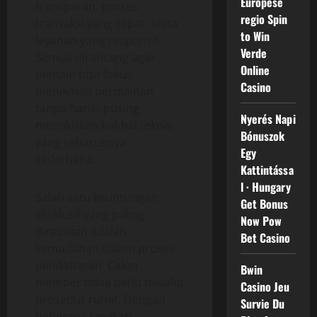
Europese
transparan, proses
regio Spin
transaksi yang cepat, serta
to Win
layanan yang responsif.
Verde
Semua dirancang agar
Online
pemain bisa fokus
Casino
menikmati permainan
tanpa harus pusing
Nyerés Napi
memikirkan hal-hal teknis
Bónuszok
yang seharusnya
Egy
sederhana.
Kattintássa
l · Hungary
Salah satu keuntungan
Get Bonus
eksklusif yang paling
Now Pow
dirasakan adalah
Bet Casino
kemudahan dalam proses
pendaftaran. Calon
Bwin
member tidak perlu melalui
Casino Jeu
prosedur rumit. Dengan
Survie Du
beberapa langkah