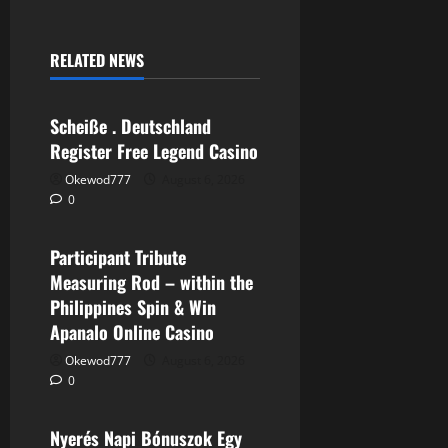
RELATED NEWS
Uncategorized
Scheiße . Deutschland
Register Free Legend Casino
Okewod777
August 6, 2026
0
Uncategorized
Participant Tribute
Measuring Rod – within the
Philippines Spin & Win
Apanalo Online Casino
Okewod777
August 6, 2026
0
Uncategorized
Nyerés Napi Bónuszok Egy