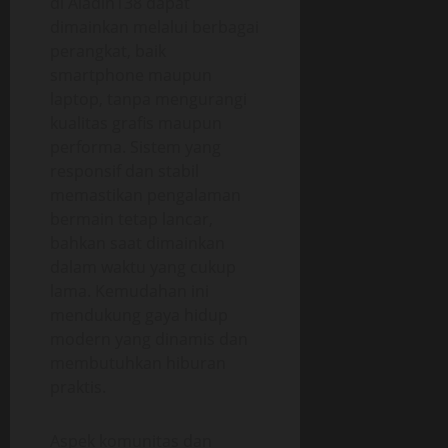
di Aladin138 dapat
dimainkan melalui berbagai
perangkat, baik
smartphone maupun
laptop, tanpa mengurangi
kualitas grafis maupun
performa. Sistem yang
responsif dan stabil
memastikan pengalaman
bermain tetap lancar,
bahkan saat dimainkan
dalam waktu yang cukup
lama. Kemudahan ini
mendukung gaya hidup
modern yang dinamis dan
membutuhkan hiburan
praktis.
Aspek komunitas dan