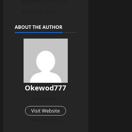
pragmatic aladin138
aladin138 zeus
ABOUT THE AUTHOR
Okewod777
Administrator
Visit Website
View All Posts