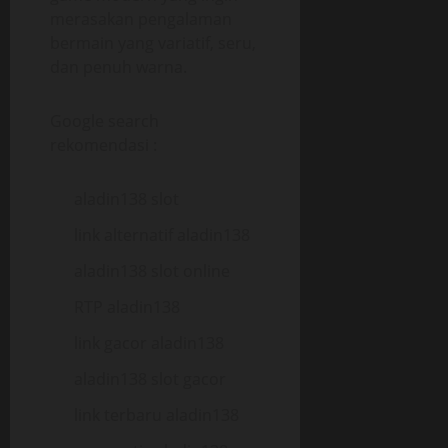
merasakan pengalaman
bermain yang variatif, seru,
dan penuh warna.
Google search
rekomendasi :
aladin138 slot
link alternatif aladin138
aladin138 slot online
RTP aladin138
link gacor aladin138
aladin138 slot gacor
link terbaru aladin138