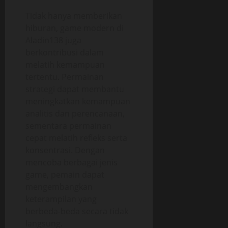
Tidak hanya memberikan
hiburan, game modern di
Aladin138 juga
berkontribusi dalam
melatih kemampuan
tertentu. Permainan
strategi dapat membantu
meningkatkan kemampuan
analitis dan perencanaan,
sementara permainan
cepat melatih refleks serta
konsentrasi. Dengan
mencoba berbagai jenis
game, pemain dapat
mengembangkan
keterampilan yang
berbeda-beda secara tidak
langsung.