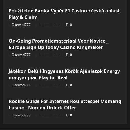
Použitelné Banka Výběr F1 Casino • česká oblast
Play & Claim
Okewod777
August 8, 2026
0
Uncategorized
On-Going Promotiemateriaal Voor Novice _
Europa Sign Up Today Casino Kingmaker
Okewod777
August 8, 2026
0
Uncategorized
Játékon Belüli Ingyenes Körök Ajánlatok Energy
magyar piac Play for Real
Okewod777
August 8, 2026
0
Uncategorized
Rookie Guide För Internet Roulettespel Momang
Casino . Norden Unlock Offer
Okewod777
August 8, 2026
0