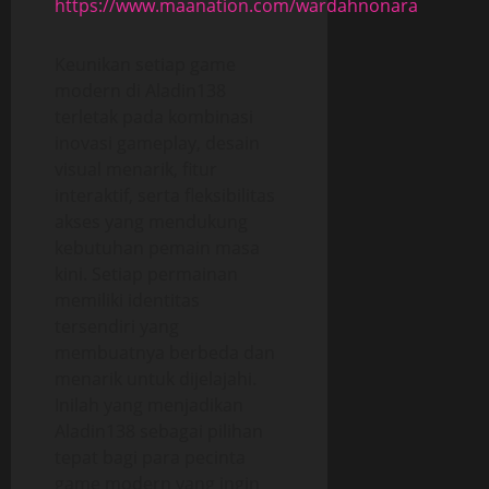
https://www.maanation.com/wardahnonara
Keunikan setiap game
modern di Aladin138
terletak pada kombinasi
inovasi gameplay, desain
visual menarik, fitur
interaktif, serta fleksibilitas
akses yang mendukung
kebutuhan pemain masa
kini. Setiap permainan
memiliki identitas
tersendiri yang
membuatnya berbeda dan
menarik untuk dijelajahi.
Inilah yang menjadikan
Aladin138 sebagai pilihan
tepat bagi para pecinta
game modern yang ingin