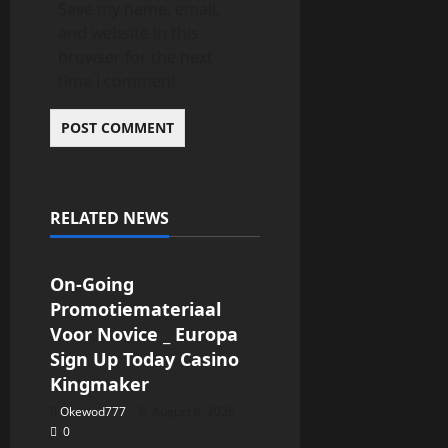
Save my name, email,
and website in this
browser for the next
time I comment.
RELATED NEWS
Uncategorized
On-Going
Promotiemateriaal
Voor Novice _ Europa
Sign Up Today Casino
Kingmaker
Okewod777
August 8, 2026
0
Uncategorized