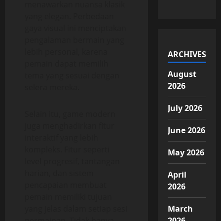
menawarkan nuansa klasik
yang elegan. Perbedaan
gaya visual ini menciptakan
pengalaman bermain yang
lebih personal, karena
ARCHIVES
pemain dapat memilih
August
tema yang sesuai dengan
2026
selera mereka.
July 2026
Selain itu, game modern
juga menghadirkan fitur
June 2026
interaktif yang lebih
kompleks. Fitur seperti
May 2026
level progresif, tantangan
harian, dan sistem
April
pencapaian membuat
2026
pemain memiliki tujuan
yang jelas dalam setiap sesi
March
permainan. Tidak hanya
2026