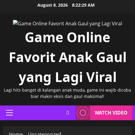
Skip
August 8, 2026
8:22:30 AM
to
content
Game Online
Favorit Anak Gaul
yang Lagi Viral
Lagi hits banget di kalangan anak muda, game ini wajib dicoba
biar makin eksis dan gaul maksimal!
WATCH VIDEO
Primary
Menu
Home
Uncategorized