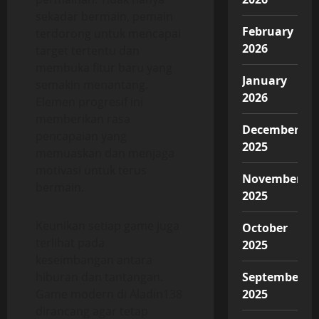
sekadar bermain, pemain
February
terdorong untuk mencapai
2026
target tertentu dan
membuka fitur baru yang
January
semakin menantang.
2026
Elemen progresif ini
memberikan rasa
December
pencapaian yang
2025
memuaskan dan menjaga
motivasi untuk terus
November
bermain.
2025
Keunikan setiap game juga
October
terlihat pada
2025
keseimbangan antara
hiburan dan tantangan.
September
Game modern di Aladin138
2025
dirancang agar tetap