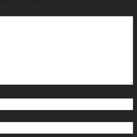
fields are marked
*