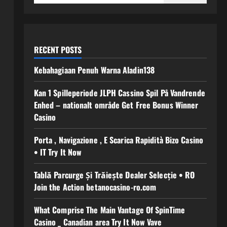
RECENT POSTS
Kebahagiaan Penuh Warna Aladin138
Kan 1 Spilleperiode JLPH Cassino Spil På Vandrende
Enhed – nationalt område Get Free Bonus Winner
Casino
Porta , Navigazione , E Scarica Rapidità Bizo Casino
• IT Try It Now
Tablă Parcurge Și Trăiește Dealer Selecție • RO
Join the Action betanocasino-ro.com
What Comprise The Main Vantage Of SpinTime
Casino _ Canadian area Try It Now Vave