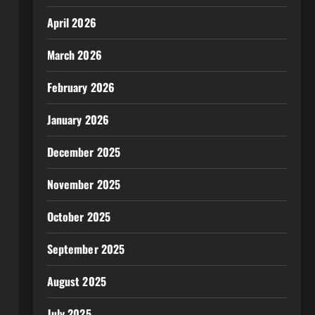
April 2026
March 2026
February 2026
January 2026
December 2025
November 2025
October 2025
September 2025
August 2025
July 2025