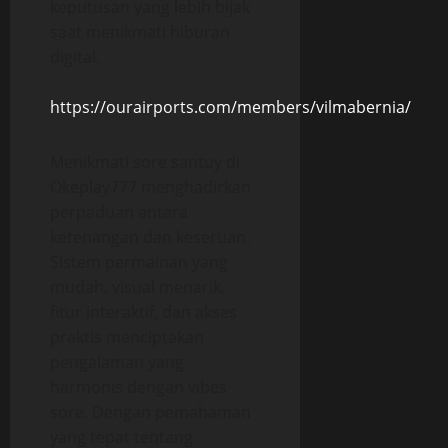
keputusan yang lebih bijak
saat menikmati hiburan
digital.
https://ourairports.com/members/vilmabernia/
Menikmati sore santuy di
Okeplay777 menghadirkan
perpaduan antara
ketenangan dan keseruan.
Sistem permainan yang
mudah, visual menarik,
fitur interaktif, dan akses
praktis menciptakan
pengalaman yang
harmonis dengan vibes
sore. Dengan pemahaman
yang tepat tentang