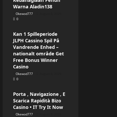
Kebahagiaan Penuh
Warna Aladin138
Okewod777
August 8, 2026
0
Uncategorized
Kan 1 Spilleperiode
JLPH Cassino Spil På
Vandrende Enhed –
nationalt område Get
Free Bonus Winner
Casino
Okewod777
August 8, 2026
0
Uncategorized
Porta , Navigazione , E
Scarica Rapidità Bizo
Casino • IT Try It Now
Okewod777
August 8, 2026