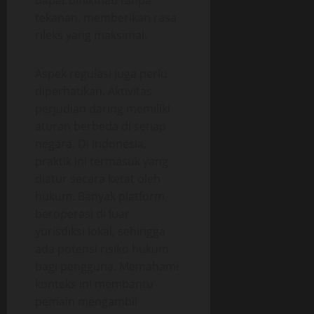
dapat dinikmati tanpa
tekanan, memberikan rasa
rileks yang maksimal.
Aspek regulasi juga perlu
diperhatikan. Aktivitas
perjudian daring memiliki
aturan berbeda di setiap
negara. Di Indonesia,
praktik ini termasuk yang
diatur secara ketat oleh
hukum. Banyak platform
beroperasi di luar
yurisdiksi lokal, sehingga
ada potensi risiko hukum
bagi pengguna. Memahami
konteks ini membantu
pemain mengambil