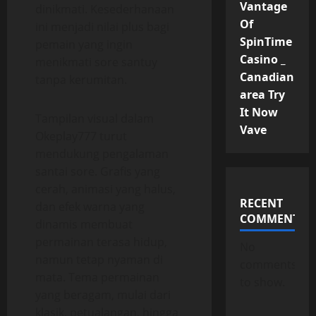
Vantage
dinikmati. Kesederhanaan
Of
ini menjadi nilai plus bagi
SpinTime
pemain yang ingin
Casino _
menikmati sore santuy
Canadian
tanpa kerumitan.
area Try
It Now
Tampilan visual dalam
Vave
Okeplay777 turut
mendukung pengalaman
santai sore. Grafis yang
cerah, animasi yang halus,
RECENT
dan efek warna yang
COMMENTS
dinamis membuat
permainan terasa hidup,
No
namun tetap nyaman di
comments
mata. Tema permainan
to show.
yang beragam, mulai dari
klasik, petualangan, hingga