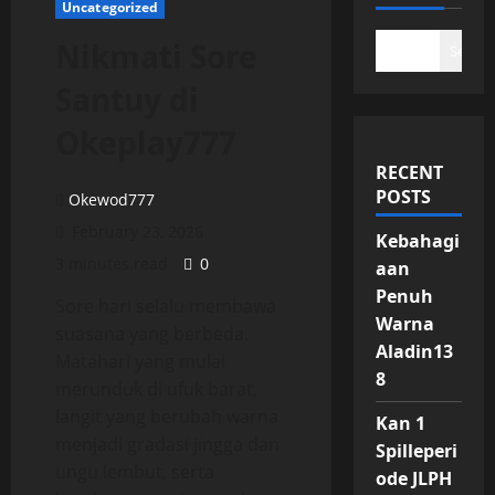
Uncategorized
Nikmati Sore
Search
Santuy di
Okeplay777
RECENT
POSTS
Okewod777
February 23, 2026
Kebahagi
3 minutes read
0
aan
Penuh
Sore hari selalu membawa
Warna
suasana yang berbeda.
Aladin13
Matahari yang mulai
8
merunduk di ufuk barat,
langit yang berubah warna
Kan 1
menjadi gradasi jingga dan
Spilleperi
ungu lembut, serta
ode JLPH