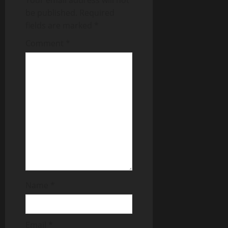
v
Your email address will not
be published.
Required
i
fields are marked
*
g
Comment
*
a
t
i
o
n
Name
*
Email
*