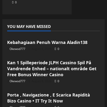
0
YOU MAY HAVE MISSED
Uncategorized
Kebahagiaan Penuh Warna Aladin138
Okewod777
August 8, 2026
0
Uncategorized
Kan 1 Spilleperiode JLPH Cassino Spil På
Vandrende Enhed – nationalt område Get
Free Bonus Winner Casino
Okewod777
August 8, 2026
0
Uncategorized
Porta , Navigazione , E Scarica Rapidità
Bizo Casino • IT Try It Now