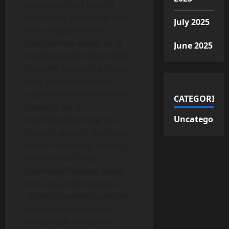
permainan slot seperti
simbol liar, putaran gratis,
July 2025
dan pengganda nilai
memberikan variasi yang
June 2025
membuat permainan lebih
menarik. Ketika fitur bonus
aktif, animasi dan efek
suara memberikan sensasi
CATEGORIES
interaktif yang
Uncategorize
meningkatkan keseruan.
Namun, seluruh fitur tetap
mudah dipahami, sehingga
pemain bisa fokus
menikmati hiburan tanpa
stres atau kebingungan.
Momen-momen seperti ini
membuat sore santuy
terasa lebih hidup dan