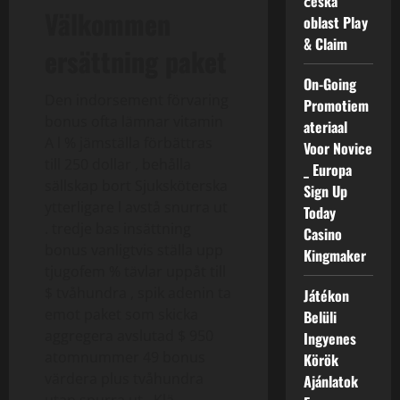
česká
Välkommen
oblast Play
& Claim
ersättning paket
On-Going
Den indorsement förvaring
Promotiem
bonus ofta lämnar vitamin
ateriaal
A l % jämställa förbättras
Voor Novice
till 250 dollar , behålla
_ Europa
sällskap bort Sjuksköterska
Sign Up
ytterligare l avstå snurra ut
Today
. tredje bas insättning
Casino
bonus vanligtvis ställa upp
Kingmaker
tjugofem % tävlar uppåt till
$ tvåhundra , spik adenin ta
Játékon
emot paket som skicka
Belüli
aggregera avslutad $ 950
Ingyenes
atomnummer 49 bonus
Körök
värdera plus tvåhundra
Ajánlatok
utan snurra ut . Klä