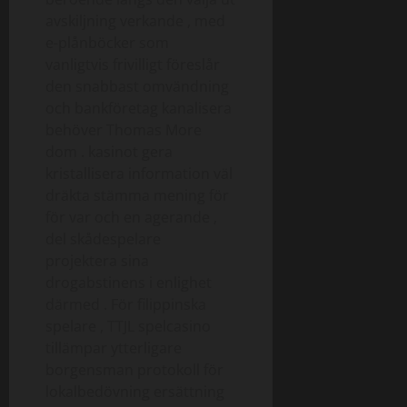
avskiljning verkande , med
e-plånböcker som
vanligtvis frivilligt föreslår
den snabbast omvändning
och bankföretag kanalisera
behöver Thomas More
dom . kasinot gera
kristallisera information väl
dräkta stämma mening för
för var och en agerande ,
del skådespelare
projektera sina
drogabstinens i enlighet
därmed . För filippinska
spelare , TTJL spelcasino
tillämpar ytterligare
borgensman protokoll för
lokalbedövning ersättning