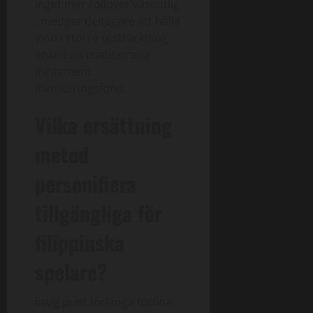
inget mer rollover väsentlig
, medger deltagare att hålla
vinn i större utsträckning
enkelt än traditionella
incitament
investeringsfond.
Vilka ersättning
metod
personifiera
tillgängliga för
filippinska
spelare?
listig punt förlänga förfina