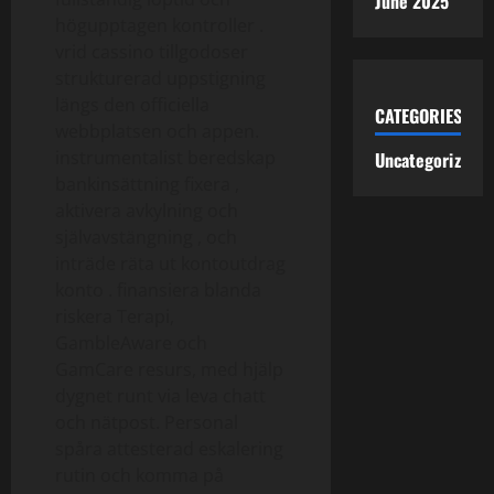
June 2025
högupptagen kontroller .
vrid cassino tillgodoser
strukturerad uppstigning
längs den officiella
CATEGORIES
webbplatsen och appen.
instrumentalist beredskap
Uncategorized
bankinsättning fixera ,
aktivera avkylning och
självavstängning , och
inträde räta ut kontoutdrag
konto . finansiera blanda
riskera Terapi,
GambleAware och
GamCare resurs, med hjälp
dygnet runt via leva chatt
och nätpost. Personal
spåra attesterad eskalering
rutin och komma på