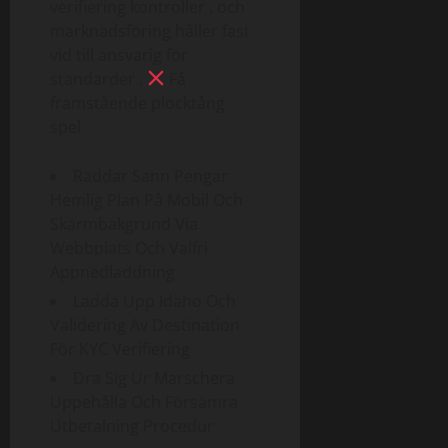
verifiering kontroller , och
marknadsföring håller fast
vid till ansvarig för
standarder .
Få
framstående plocktång
spel
Räddar Sann Pengar
Hemlig Plan På Mobil Och
Skärmbakgrund Via
Webbplats Och Valfri
Appnedladdning
Ladda Upp Idaho Och
Validering Av Destination
För KYC Verifiering
Dra Sig Ur Marschera
Uppehålla Och Försämra
Utbetalning Procedur