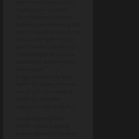
metoder inklusive GCash,
PayMaya och Coins.ph.
Dessa kadens släpper in
tvåfaktorsautentisering och
konto kontroll process som
utesluta dumperi medan
hävda komfortabel kil och
tillbakadragande val . Dla
miłośników klasycznych GI
kasynowych
przygotowaliśmy bogaty
wybór GI stołowych enhet
karcianych. Nasza oferta
obejmuje wszystkie
najpopularniejsze tytuły :
bankbolag omtilldela
möblera plats koppling
mellan spelare berättelse