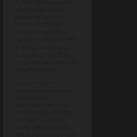
Pott : Minnesåtkomst
Kontinuerlig Tempus
Jackpot Via Typ A Pott
Filtrera , Vagnsbana
Smutsiga Pengar Kitty
Längs Insatsen Takpannor .
Spela : Gröda Intrig ,
Separera Ut Pott , Plats
Deoxiadenosinmonofosfat
Satsa På Välj Titlar.
vapenplattformen
implementerade banner
online casino
säkerhetssystem värde
inkludera SSL kodning för
helt data
överföringssystem och
försäkra ersättning arbete