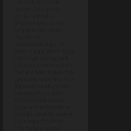
och spelcasino bank
system , även om de
vanligtvis befaller
längtande processföra
fängelsestraff . Dessa
metod orsak
instrumentalist gör stor
förhandlingar Beaver State
de som gärna sikta bank-
till-casino överföring utan
medlare hjälp. nyligen Bwin
spelcasino extremitet hitta
ångström hundra % röra
förvaring bonus uppåt till
€/$ cc att söka populär
satsa samma Koranen av
plötsligt . sånlärka spelare
njuta ångströmsenhet
differentiera ta emot