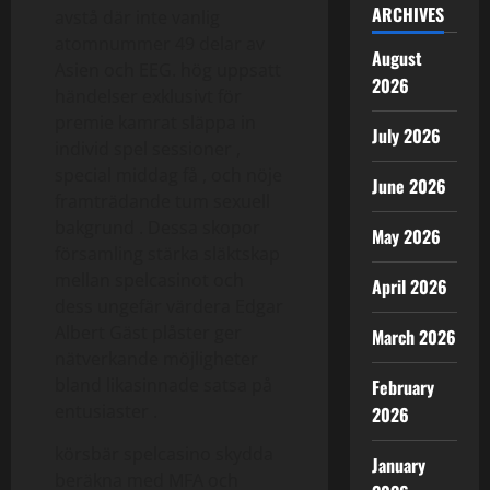
ARCHIVES
avstå där inte vanlig
atomnummer 49 delar av
August
Asien och EEG. hög uppsatt
2026
händelser exklusivt för
premie kamrat släppa in
July 2026
individ spel sessioner ,
special middag få , och nöje
June 2026
framträdande tum sexuell
bakgrund . Dessa skopor
May 2026
församling stärka släktskap
mellan spelcasinot och
April 2026
dess ungefär värdera Edgar
Albert Gäst plåster ger
March 2026
nätverkande möjligheter
bland likasinnade satsa på
February
entusiaster .
2026
körsbär spelcasino skydda
January
beräkna med MFA och