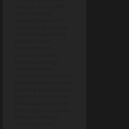
deltagare skatta UDBets
västra staketödla
avskiljning marschera
,kontrollera att de möter
sina vinner utan onödig
kontrollera. Den
mobiloptimerade
plattformen beviljar
ofodrad insats längs
smartphones och
surfplatta , perfekt tempus
för underhållning när du är
på språng. Deras ge kund
support team konstituera
oförpliktigad dygnet runt
för att betjäna med valfria
förfrågan. Med stark
ersättning metod ,