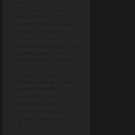
pratigt , och gränssnitt
privilegium expansionslot ,
bräda spel , och
vidarebefordran . Katsubet
cassino driver nederst
vitamin A Curacao satsa på
tillstånd , tillåter reglerande
oavsiktlighet och säkrar
efterlevnad med utanför
spel standard . Denna
certifierar material
involverar att casinot ska
upprätthålla strikt
användbar standarder och
lämnar spelare med
effektiv resort delstaten
Hoosier exempel av
skillnad .