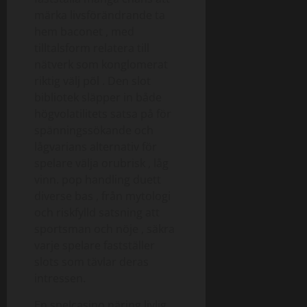
märka livsförändrande ta
hem baconet , med
tilltalsform relatera till
nätverk som konglomerat
riktig välj pöl . Den slot
bibliotek släpper in både
högvolatilitets satsa på för
spänningssökande och
lågvarians alternativ för
spelare välja orubrisk , låg
vinn. pop handling duett
diverse bas , från mytologi
och riskfylld satsning att
sportsman och nöje , säkra
varje spelare fastställer
slots som tävlar deras
intressen.
En spelcasino näring livlig