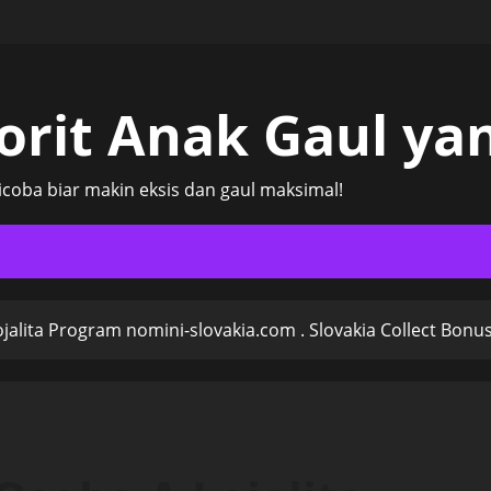
rit Anak Gaul yan
icoba biar makin eksis dan gaul maksimal!
alita Program nomini-slovakia.com . Slovakia Collect Bonu