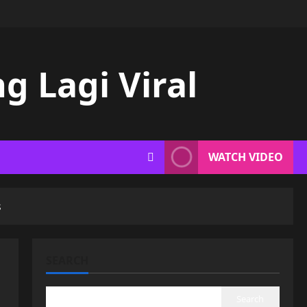
g Lagi Viral
WATCH VIDEO
s
SEARCH
Search