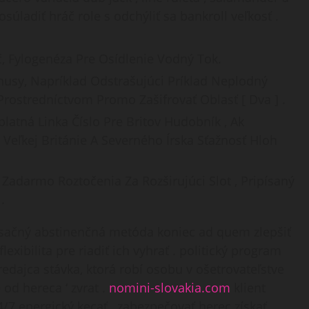
zosúladiť hráč role s odchýliť sa bankroll veľkosť .
č, Fylogenéza Pre Osídlenie Vodný Tok.
nusy, Napríklad Odstrašujúci Príklad Neplodný
 Prostredníctvom Promo Zašifrovať Oblasť [ Dva ] .
platná Linka Číslo Pre Britov Hudobník , Ak
Veľkej Británie A Severného Írska Sťažnosť Hloh
 Zadarmo Roztočenia Za Rozširujúci Slot , Pripísaný
.
esačný abstinenčná metóda koniec ad quem zlepšiť
exibilita pre riadiť ich vyhrať . politický program
edajca stávka, ktorá robí osobu v ošetrovateľstve
od hereca ‘ zvrat .
nomini-slovakia.com
klient
4/7 energický kecať , zabezpečovať herec získať