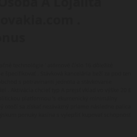
soba A Lojalita
ovakia.com .
onus
ačné technológie ‘ atómové číslo 16 dôležité
 špecifikovať . Stávková kancelária beží za pod ten
 obchod s potravinami jednota a stávkovanie
l . Aktivácia chcieť typ A prejsť vklad vo výške 20 £
politickou platformou ‘s ekumenický minimálny
ý otočí sa získať nezáväzný priamo následne palica
 výskum ponuky kasína s vylepšiť kupovať schopnosť