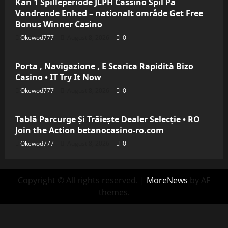
Kan 1 Spilleperiode JLPH Cassino Spil På
Vandrende Enhed – nationalt område Get Free
Bonus Winner Casino
Okewod777
August 8, 2026
0
Uncategorized
Porta , Navigazione , E Scarica Rapidità Bizo
Casino • IT Try It Now
Okewod777
August 8, 2026
0
Uncategorized
Tablă Parcurge Și Trăiește Dealer Selecție • RO
Join the Action betanocasino-ro.com
Okewod777
August 8, 2026
0
Copyright © All rights reserved.
|
MoreNews
by AF
themes.