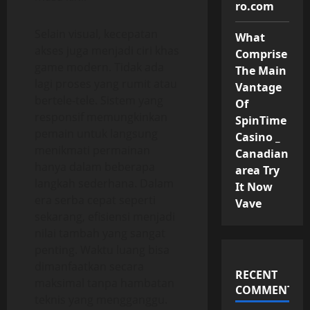
ro.com
Selain visual, kecepatan
What
akses juga menjadi ciri khas
Comprise
game modern. Tidak ada
The Main
lagi proses yang rumit atau
Vantage
bertele-tele. Sistem yang
Of
responsif memungkinkan
SpinTime
pemain untuk langsung
Casino _
menikmati permainan
Canadian
hanya dalam beberapa
area Try
langkah sederhana. Dalam
It Now
era serba cepat seperti
Vave
sekarang, efisiensi menjadi
nilai tambah yang sangat
penting. Waktu luang bisa
dimanfaatkan secara
RECENT
maksimal tanpa hambatan
COMMENTS
teknis yang mengganggu.