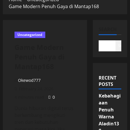
Game Modern Penuh Gaya di Mantap168
SEARCH
Uncategorized
Game Modern
Search
Penuh Gaya di
Mantap168
RECENT
Okewod777
POSTS
February 24, 2026
Kebahagi
4 minutes read
0
aan
Dunia hiburan digital terus
Penuh
berkembang mengikuti
Warna
tren dan kebutuhan
Aladin13
generasi masa kini. Jika