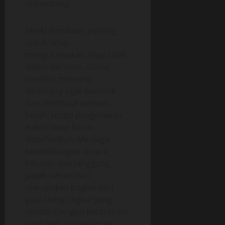
menantang.
Meski demikian, penting
untuk tetap
mengutamakan sikap bijak
dalam bermain. Game
modern memang
dirancang agar menarik
dan membuat pemain
betah, tetapi pengelolaan
waktu tetap harus
diperhatikan. Menjaga
keseimbangan antara
hiburan dan tanggung
jawab sehari-hari
merupakan bagian dari
gaya hidup digital yang
cerdas. Dengan kontrol diri
yang baik, pengalaman