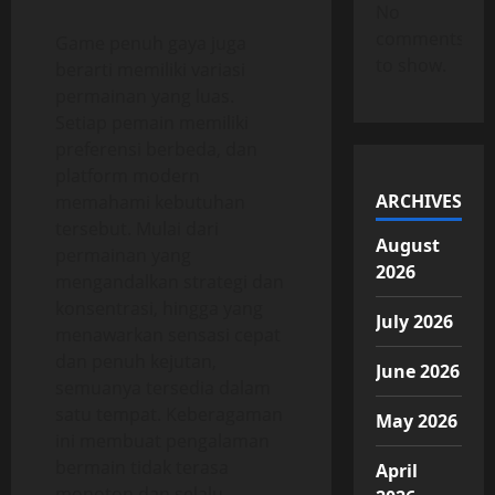
No
comments
Game penuh gaya juga
to show.
berarti memiliki variasi
permainan yang luas.
Setiap pemain memiliki
preferensi berbeda, dan
platform modern
ARCHIVES
memahami kebutuhan
tersebut. Mulai dari
August
permainan yang
2026
mengandalkan strategi dan
konsentrasi, hingga yang
July 2026
menawarkan sensasi cepat
dan penuh kejutan,
June 2026
semuanya tersedia dalam
satu tempat. Keberagaman
May 2026
ini membuat pengalaman
bermain tidak terasa
April
monoton dan selalu